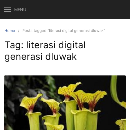
Skip
MENU
to
content
Home
Posts tagged “literasi digital generasi dluwak”
Tag:
literasi digital
generasi dluwak