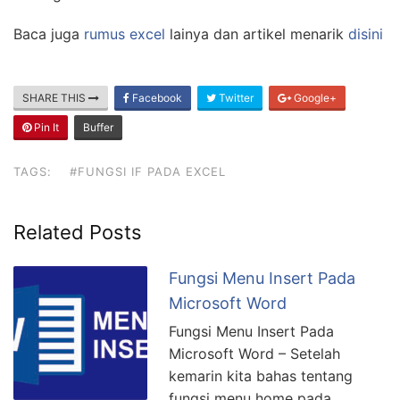
Baca juga
rumus excel
lainya dan artikel menarik
disini
SHARE THIS
Facebook
Twitter
Google+
Pin It
Buffer
TAGS:
#FUNGSI IF PADA EXCEL
Related Posts
Fungsi Menu Insert Pada
Microsoft Word
Fungsi Menu Insert Pada
Microsoft Word – Setelah
kemarin kita bahas tentang
fungsi menu home pada