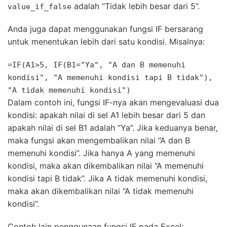
adalah “Tidak lebih besar dari 5”.
value_if_false
Anda juga dapat menggunakan fungsi IF bersarang
untuk menentukan lebih dari satu kondisi. Misalnya:
=IF(A1>
5
, IF(B1="Ya", "
A
dan
B
memenuhi
kondisi", "
A
memenuhi kondisi tapi
B
tidak"),
"
A
tidak memenuhi kondisi")
Dalam contoh ini, fungsi IF-nya akan mengevaluasi dua
kondisi: apakah nilai di sel A1 lebih besar dari 5 dan
apakah nilai di sel B1 adalah “Ya”. Jika keduanya benar,
maka fungsi akan mengembalikan nilai “A dan B
memenuhi kondisi”. Jika hanya A yang memenuhi
kondisi, maka akan dikembalikan nilai “A memenuhi
kondisi tapi B tidak”. Jika A tidak memenuhi kondisi,
maka akan dikembalikan nilai “A tidak memenuhi
kondisi”.
Contoh lain penggunaan fungsi IF pada Excel: