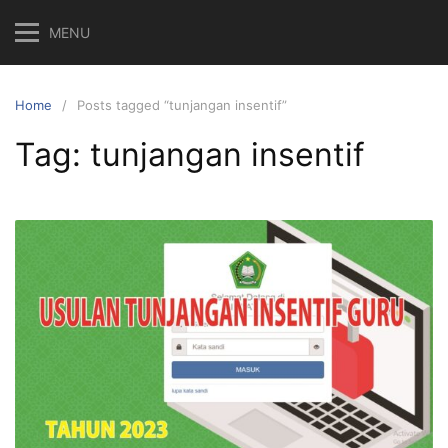
Skip
MENU
to
content
Home
Posts tagged “tunjangan insentif”
Tag:
tunjangan insentif