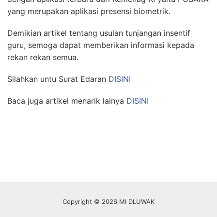
yang merupakan aplikasi presensi biometrik.
Demikian artikel tentang usulan tunjangan insentif
guru, semoga dapat memberikan informasi kepada
rekan rekan semua.
Silahkan untu Surat Edaran
DISINI
Baca juga artikel menarik lainya
DISINI
Copyright © 2026 MI DLUWAK