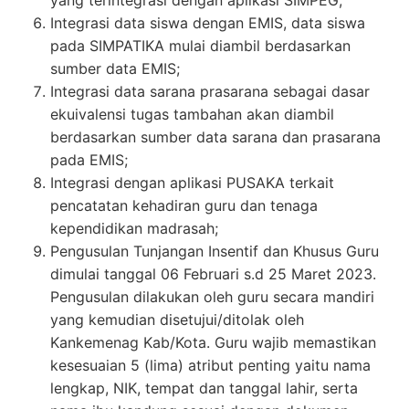
Integrasi data siswa dengan EMIS, data siswa
pada SIMPATIKA mulai diambil berdasarkan
sumber data EMIS;
Integrasi data sarana prasarana sebagai dasar
ekuivalensi tugas tambahan akan diambil
berdasarkan sumber data sarana dan prasarana
pada EMIS;
Integrasi dengan aplikasi PUSAKA terkait
pencatatan kehadiran guru dan tenaga
kependidikan madrasah;
Pengusulan Tunjangan Insentif dan Khusus Guru
dimulai tanggal 06 Februari s.d 25 Maret 2023.
Pengusulan dilakukan oleh guru secara mandiri
yang kemudian disetujui/ditolak oleh
Kankemenag Kab/Kota. Guru wajib memastikan
kesesuaian 5 (lima) atribut penting yaitu nama
lengkap, NIK, tempat dan tanggal lahir, serta