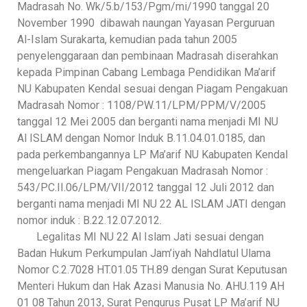
Madrasah No. Wk/5.b/153/Pgm/mi/1990 tanggal 20
November 1990 dibawah naungan Yayasan Perguruan
Al-Islam Surakarta, kemudian pada tahun 2005
penyelenggaraan dan pembinaan Madrasah diserahkan
kepada Pimpinan Cabang Lembaga Pendidikan Ma’arif
NU Kabupaten Kendal sesuai dengan Piagam Pengakuan
Madrasah Nomor : 1108/PW.11/LPM/PPM/V/2005
tanggal 12 Mei 2005 dan berganti nama menjadi MI NU
Al ISLAM dengan Nomor Induk B.11.04.01.0185, dan
pada perkembangannya LP Ma’arif NU Kabupaten Kendal
mengeluarkan Piagam Pengakuan Madrasah Nomor :
543/PC.II.06/LPM/VII/2012 tanggal 12 Juli 2012 dan
berganti nama menjadi MI NU 22 AL ISLAM JATI dengan
nomor induk : B.22.12.07.2012.
Legalitas MI NU 22 Al Islam Jati sesuai dengan
Badan Hukum Perkumpulan Jam’iyah Nahdlatul Ulama
Nomor C.2.7028 HT.01.05 TH.89 dengan Surat Keputusan
Menteri Hukum dan Hak Azasi Manusia No. AHU.119 AH
01 08 Tahun 2013, Surat Pengurus Pusat LP Ma’arif NU