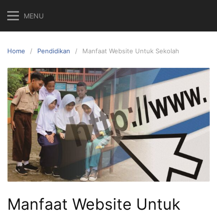
Skip
MENU
to
content
Home
Pendidikan
Manfaat Website Untuk Sekolah
Manfaat Website Untuk