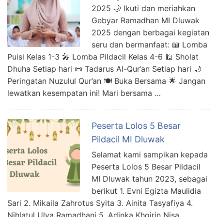
2025 🌙 Ikuti dan meriahkan
Gebyar Ramadhan MI Dluwak
2025 dengan berbagai kegiatan
seru dan bermanfaat: 📖 Lomba
Puisi Kelas 1-3 🎤 Lomba Pildacil Kelas 4-6 🕌 Sholat
Dhuha Setiap hari 📜 Tadarus Al-Qur’an Setiap hari 🌙
Peringatan Nuzulul Qur’an 🍽️ Buka Bersama 🌟 Jangan
lewatkan kesempatan ini! Mari bersama …
Peserta Lolos 5 Besar
Pildacil MI Dluwak
Selamat kami sampikan kepada
Peserta Lolos 5 Besar Pildacil
MI Dluwak tahun 2023, sebagai
berikut 1. Evni Egizta Maulidia
Sari 2. Mikaila Zahrotus Syita 3. Ainita Tasyafiya 4.
Nihlatul Ulya Ramadhani 5. Adinka Khoirin Nisa