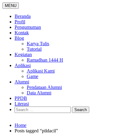
Skip
MENU
to
content
Beranda
Profil
Pengumuman
Kontak
Blog
Karya Tulis
Tutorial
Kegiatan
Ramadhan 1444 H
Aplikasi
Aplikasi Kami
Game
Alumni
Pendataan Alumni
Data Alumni
PPDB
Literasi
Search
for:
Home
Posts tagged “pildacil”