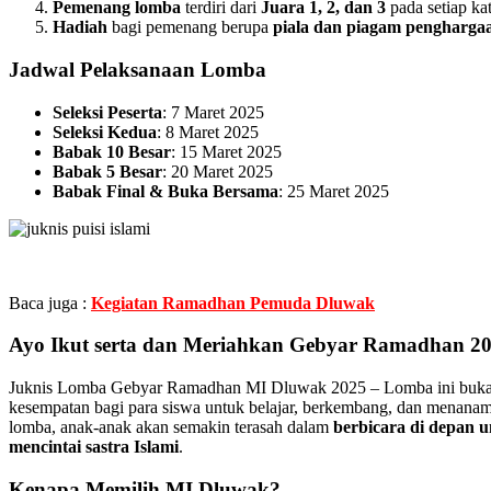
Pemenang lomba
terdiri dari
Juara 1, 2, dan 3
pada setiap kat
Hadiah
bagi pemenang berupa
piala dan piagam pengharga
Jadwal Pelaksanaan Lomba
Seleksi Peserta
: 7 Maret 2025
Seleksi Kedua
: 8 Maret 2025
Babak 10 Besar
: 15 Maret 2025
Babak 5 Besar
: 20 Maret 2025
Babak Final & Buka Bersama
: 25 Maret 2025
Baca juga :
Kegiatan Ramadhan Pemuda Dluwak
Ayo Ikut serta dan Meriahkan Gebyar Ramadhan 20
Juknis Lomba Gebyar Ramadhan MI Dluwak 2025 – Lomba ini bukan h
kesempatan bagi para siswa untuk belajar, berkembang, dan menanamka
lomba, anak-anak akan semakin terasah dalam
berbicara di depan
mencintai sastra Islami
.
Kenapa Memilih MI Dluwak?