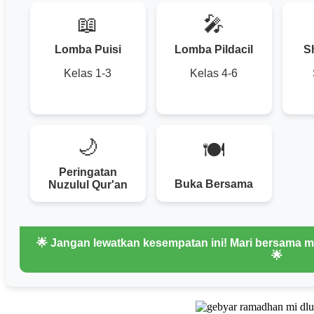
📖
🎤
Lomba Puisi
Lomba Pildacil
S
Kelas 1-3
Kelas 4-6
🌙
🍽️
Peringatan
Buka Bersama
Nuzulul Qur'an
🌟 Jangan lewatkan kesempatan ini! Mari bersama
🌟