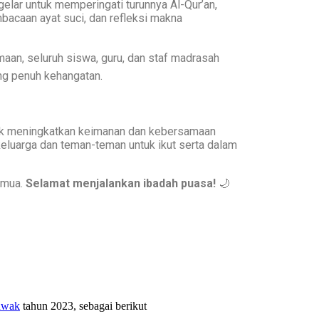
elar untuk memperingati turunnya Al-Qur’an,
acaan ayat suci, dan refleksi makna
an, seluruh siswa, guru, dan staf madrasah
ng penuh kehangatan.
 meningkatkan keimanan dan kebersamaan
keluarga dan teman-teman untuk ikut serta dalam
emua.
Selamat menjalankan ibadah puasa!
🌙
luwak
tahun 2023, sebagai berikut