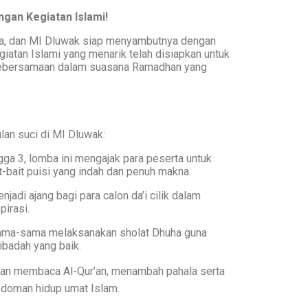
an Kegiatan Islami!
iba, dan MI Dluwak siap menyambutnya dengan
giatan Islami yang menarik telah disiapkan untuk
kebersamaan dalam suasana Ramadhan yang
an suci di MI Dluwak:
ga 3, lomba ini mengajak para peserta untuk
-bait puisi yang indah dan penuh makna.
jadi ajang bagi para calon da’i cilik dalam
irasi.
sama-sama melaksanakan sholat Dhuha guna
ibadah yang baik.
tian membaca Al-Qur’an, menambah pahala serta
doman hidup umat Islam.