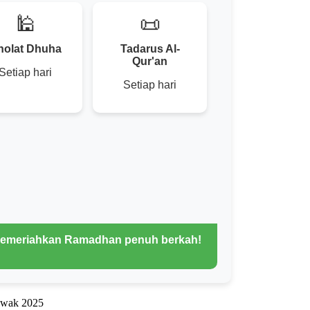
🕌
📜
holat Dhuha
Tadarus Al-
Qur'an
Setiap hari
Setiap hari
 memeriahkan Ramadhan penuh berkah!