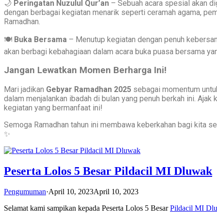
🌙
Peringatan Nuzulul Qur’an
– Sebuah acara spesial akan dig
dengan berbagai kegiatan menarik seperti ceramah agama, pemb
Ramadhan.
🍽️
Buka Bersama
– Menutup kegiatan dengan penuh kebersama
akan berbagi kebahagiaan dalam acara buka puasa bersama ya
Jangan Lewatkan Momen Berharga Ini!
Mari jadikan
Gebyar Ramadhan 2025
sebagai momentum untuk
dalam menjalankan ibadah di bulan yang penuh berkah ini. Ajak 
kegiatan yang bermanfaat ini!
Semoga Ramadhan tahun ini membawa keberkahan bagi kita s
✨
Peserta Lolos 5 Besar Pildacil MI Dluwak
Pengumuman
·
April 10, 2023
April 10, 2023
Selamat kami sampikan kepada Peserta Lolos 5 Besar
Pildacil MI D