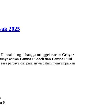
ak 2025
 Dluwak dengan bangga menggelar acara
Gebyar
satunya adalah
Lomba Pildacil dan Lomba Puisi
.
n rasa percaya diri para siswa dalam menyampaikan
3
.
an 6
.