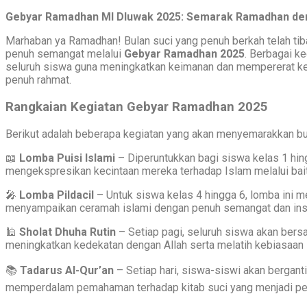
Gebyar Ramadhan MI Dluwak 2025: Semarak Ramadhan deng
Marhaban ya Ramadhan! Bulan suci yang penuh berkah telah t
penuh semangat melalui
Gebyar Ramadhan 2025
. Berbagai ke
seluruh siswa guna meningkatkan keimanan dan mempererat 
penuh rahmat.
Rangkaian Kegiatan Gebyar Ramadhan 2025
Berikut adalah beberapa kegiatan yang akan menyemarakkan bul
📖
Lomba Puisi Islami
– Diperuntukkan bagi siswa kelas 1 hing
mengekspresikan kecintaan mereka terhadap Islam melalui bait
🎤
Lomba Pildacil
– Untuk siswa kelas 4 hingga 6, lomba ini men
menyampaikan ceramah islami dengan penuh semangat dan insp
🕌
Sholat Dhuha Rutin
– Setiap pagi, seluruh siswa akan ber
meningkatkan kedekatan dengan Allah serta melatih kebiasaan 
📚
Tadarus Al-Qur’an
– Setiap hari, siswa-siswi akan bergan
memperdalam pemahaman terhadap kitab suci yang menjadi pe