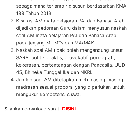
sebagaimana terlampir
disusun
berdasarkan KMA
183 Tahun 2019.
Kisi-kisi AM mata pelajaran PAI dan Bahasa Arab
dijadikan pedoman Guru dalam
menyusun naskah
soal AM mata pelajaran PAI dan Bahasa Arab
pada jenjang MI, MTs
dan MA/MAK.
Naskah
soal
AM
tidak
boleh
mengandung
unsur
SARA,
politik
praktis,
provokatif,
pornografi,
kekerasan, bertentangan dengan Pancasila, UUD
45, Bhineka Tunggal Ika
dan NKRI.
Jumlah
soal
AM
ditetapkan
oleh
masing-masing
madrasah
sesuai
proporsi
yang
diperlukan untuk
mengukur kompetensi siswa.
Silahkan download surat
DISINI