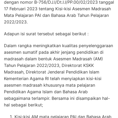
dengan nomor B-756/DJ.I/Dt.I.I/PP.00/02/2023 tanggal
17 Februari 2023 tentang Kisi-kisi Asesmen Madrasah
Mata Pelajaran PAI dan Bahasa Arab Tahun Pelajaran
2022/2023.
Adapun isi surat tersebut sebagai berikut :
Dalam
rangka
meningkatkan
kualitas
penyelenggaraan
asesmen
sumatif
pada
akhir
jenjang
pendidikan
di
madrasah
dalam
bentuk
Asesmen
Madrasah
(AM)
Tahun
Pelajaran
2022/2023,
Direktorat
KSKK
Madrasah,
Direktorat
Jenderal
Pendidikan
Islam
Kementerian
Agama RI telah menyiapkan kisi-kisi
asesmen madrasah khususnya mata pelajaran
Pendidikan
Agama
Islam
dan Bahasa
Arab
sebagaimana terlampir.
Bersama
ini
disampaikan
hal-
hal
sebagai berikut;
Kisi-kisi AM
mata pelajaran PAI
dan Bahasa Arab