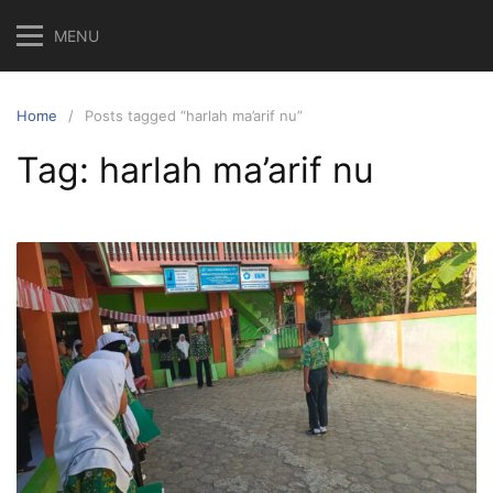
Skip
MENU
to
content
Home
Posts tagged “harlah ma’arif nu”
Tag:
harlah ma’arif nu