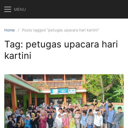
Skip
MENU
to
content
Home
Posts tagged “petugas upacara hari kartini”
Tag:
petugas upacara hari
kartini