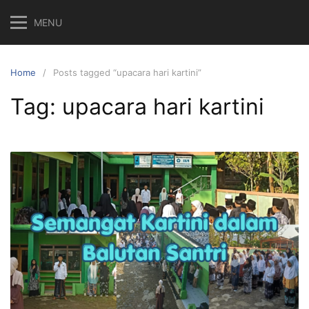
Skip
MENU
to
content
Home
Posts tagged “upacara hari kartini”
Tag:
upacara hari kartini